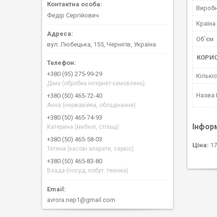
Вироб
Федір Сергійович
Країна
Об`єм
вул. Любецька, 155, Чернігів, Україна
КОРИ
+380 (95) 275-99-29
Кількі
Діма (обробка інтернет-замовлень)
Назва
+380 (50) 465-72-40
Анна (нержавійка, обладнання)
+380 (50) 465-74-93
Інфор
Катерина (мебелі, стільці)
+380 (50) 465-58-03
Ціна:
17
Тетяна (касові апарати, сервіс)
+380 (50) 465-83-80
Влада (посуд, побут. техніка)
avrora.nep1@gmail.com