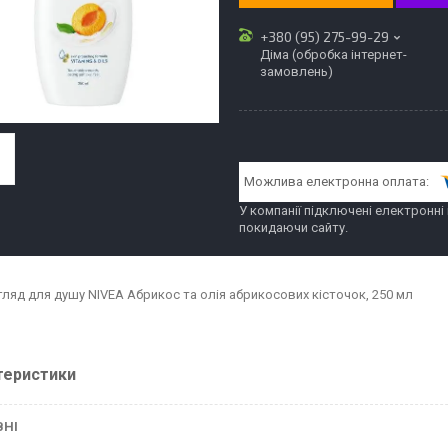
+380 (95) 275-99-29
Діма (обробка інтернет-
замовлень)
У компанії підключені електронні
покидаючи сайту.
гляд для душу NIVEA Абрикос та олія абрикосових кісточок, 250 мл
теристики
ВНІ