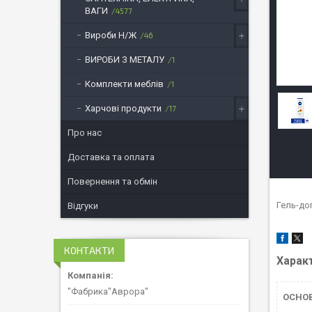
ВАГИ
4577
Вироби Н/Ж
46
ВИРОБИ З МЕТАЛУ
1
Комплекти меблів
1
Харчові продукти
17
Про нас
Доставка та оплата
Повернення та обмін
Гель-до
Відгуки
КОНТАКТИ
Харак
"Фабрика"Аврора"
ОСНО