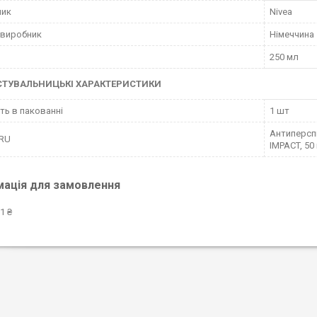
ник
Nivea
 виробник
Німеччина
250 мл
СТУВАЛЬНИЦЬКІ ХАРАКТЕРИСТИКИ
сть в пакованні
1 шт
Антиперспі
 RU
IMPACT, 50 
мація для замовлення
1 ₴