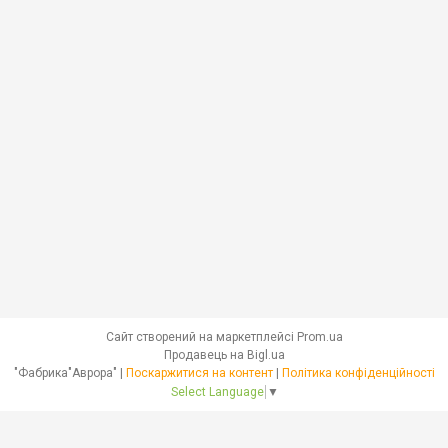
Сайт створений на маркетплейсі
Prom.ua
Продавець на Bigl.ua
"Фабрика"Аврора" |
Поскаржитися на контент
|
Політика конфіденційності
Select Language
▼