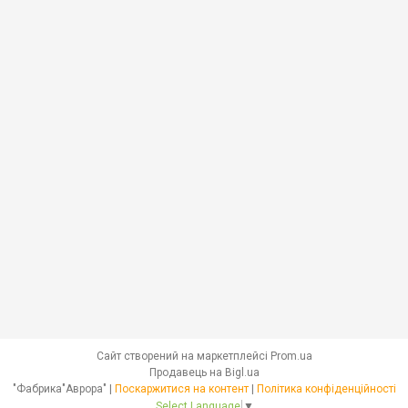
Сайт створений на маркетплейсі
Prom.ua
Продавець на Bigl.ua
"Фабрика"Аврора" |
Поскаржитися на контент
|
Політика конфіденційності
Select Language
▼