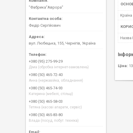
ОСНОВ
"Фабрика"Аврора"
Країна
Федір Сергійович
КОРИ
Назва
вул. Любецька, 155, Чернігів, Україна
Інфор
+380 (95) 275-99-29
Ціна:
13
Діма (обробка інтернет-замовлень)
+380 (50) 465-72-40
Анна (нержавійка, обладнання)
+380 (50) 465-74-93
Катерина (мебелі, стільці)
+380 (50) 465-58-03
Тетяна (касові апарати, сервіс)
+380 (50) 465-83-80
Влада (посуд, побут. техніка)