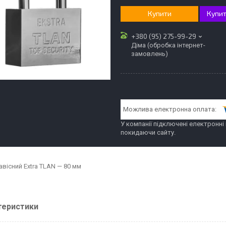
Купити
Купит
+380 (95) 275-99-29
Діма (обробка інтернет-
замовлень)
У компанії підключені електронні
покидаючи сайту.
авісний Extra TLAN — 80 мм
теристики