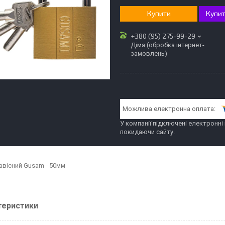
Купити
Купит
+380 (95) 275-99-29
Діма (обробка інтернет-
замовлень)
У компанії підключені електронні
покидаючи сайту.
авісний Gusam - 50мм
теристики