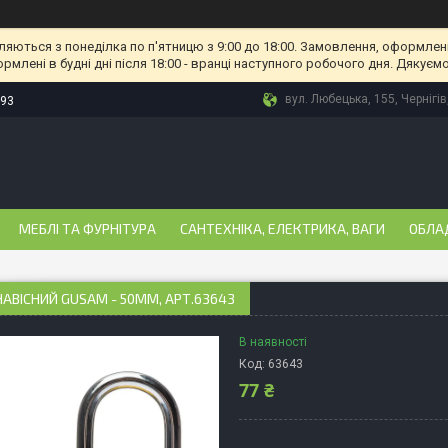
ляються з понеділка по п'ятницю з 9:00 до 18:00. Замовлення, оформлені
рмлені в будні дні після 18:00 - вранці наступного робочого дня. Дякуємо
вул. Любецька, 155, Чернігів
-93
МЕБЛІ ТА ФУРНІТУРА
САНТЕХНІКА, ЕЛЕКТРИКА, ВАГИ
ОБЛА
АВІСНИЙ GUSAM - 50ММ, АРТ.63643
В наявності
Код:
63643
77 ₴