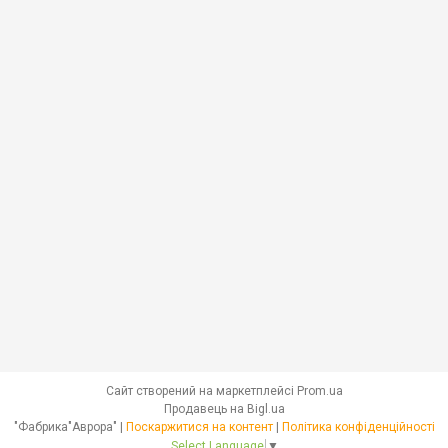
Сайт створений на маркетплейсі
Prom.ua
Продавець на Bigl.ua
"Фабрика"Аврора" |
Поскаржитися на контент
|
Політика конфіденційності
Select Language
▼