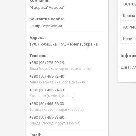
ОСНОВ
"Фабрика"Аврора"
Країна
Федір Сергійович
КОРИ
Назва
вул. Любецька, 155, Чернігів, Україна
Інфор
+380 (95) 275-99-29
Ціна:
77
Діма (обробка інтернет-замовлень)
+380 (50) 465-72-40
Анна (нержавійка, обладнання)
+380 (50) 465-74-93
Катерина (мебелі, стільці)
+380 (50) 465-58-03
Тетяна (касові апарати, сервіс)
+380 (50) 465-83-80
Влада (посуд, побут. техніка)