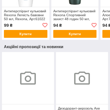
Антиперспірант кульковий
Антиперспірант кульковий
Анти
Rexona Легкість бавовни
Rexona Спортивний
Алоє
50 мл, Rexona, Арт.61022
захист 48 годин 50 мл,
Арт.
Rexona, Арт.57785
99
94
94
₴
₴
Купити
Купити
Акційні пропозиції та новинки
Дезодорант-аерозоль Axe