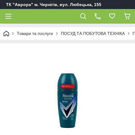
ТК "Аврора" м. Чернігів, вул. Любецька, 155
Товари та послуги
ПОСУД ТА ПОБУТОВА ТЕХНІКА
П