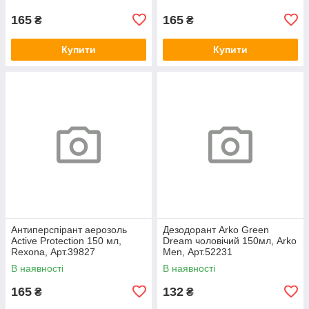
165
165
₴
₴
Купити
Купити
Антиперспірант аерозоль
Дезодорант Arko Green
Active Protection 150 мл,
Dream чоловічий 150мл, Arko
Rexona, Арт.39827
Men, Арт.52231
В наявності
В наявності
165
132
₴
₴