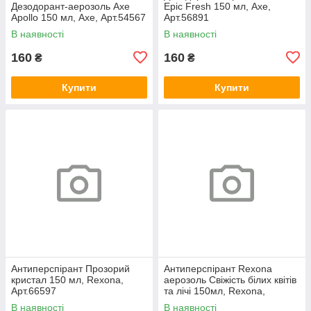
Дезодорант-аерозоль Axe
Epic Fresh 150 мл, Axe,
Apollo 150 мл, Axe, Арт.54567
Арт.56891
В наявності
В наявності
160
160
₴
₴
Купити
Купити
Антиперспірант Прозорий
Антиперспірант Rexona
кристал 150 мл, Rexona,
аерозоль Свіжість білих квітів
Арт.66597
та лічі 150мл, Rexona,
Арт.54435
В наявності
В наявності