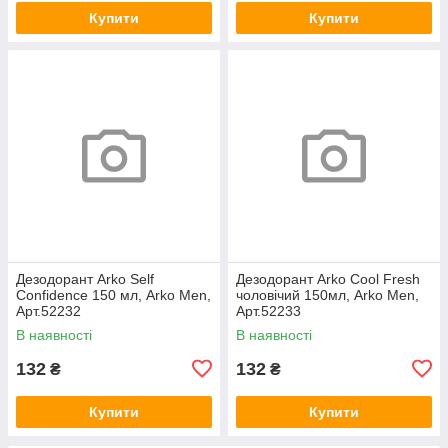
Купити
Купити
Дезодорант Arko Self
Дезодорант Arko Сool Fresh
Confidence 150 мл, Arko Men,
чоловічий 150мл, Arko Men,
Арт.52232
Арт.52233
В наявності
В наявності
132
132
₴
₴
Купити
Купити