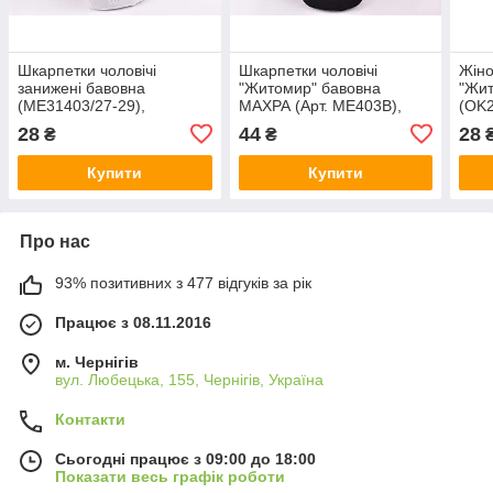
Шкарпетки чоловічі
Шкарпетки чоловічі
Жіно
занижені бавовна
"Житомир" бавовна
"Жит
(ME31403/27-29),
МАХРА (Арт. ME403B),
(OK2
Арт.69727
Арт.66723
28
44
28
₴
₴
Купити
Купити
Про нас
93% позитивних з 477 відгуків за рік
Працює з 08.11.2016
м. Чернігів
вул. Любецька, 155, Чернігів, Україна
Контакти
Сьогодні працює з 09:00 до 18:00
Показати весь графік роботи