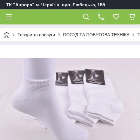
ТК "Аврора" м. Чернігів, вул. Любецька, 155
Товари та послуги
ПОСУД ТА ПОБУТОВА ТЕХНІКА
Т