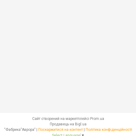
Сайт створений на маркетплейсі
Prom.ua
Продавець на Bigl.ua
"Фабрика"Аврора" |
Поскаржитися на контент
|
Політика конфіденційності
Select Language
▼