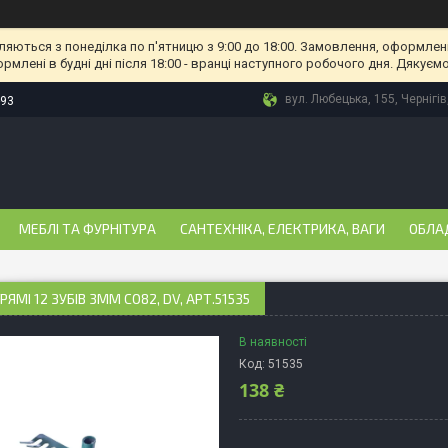
ляються з понеділка по п'ятницю з 9:00 до 18:00. Замовлення, оформлені
рмлені в будні дні після 18:00 - вранці наступного робочого дня. Дякуємо
вул. Любецька, 155, Чернігів
-93
МЕБЛІ ТА ФУРНІТУРА
САНТЕХНІКА, ЕЛЕКТРИКА, ВАГИ
ОБЛА
РЯМІ 12 ЗУБІВ 3ММ СО82, DV, АРТ.51535
В наявності
Код:
51535
138 ₴