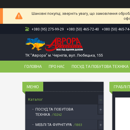
Шановні покупці, зверніть увагу, що замовлення оброб
офо
+380 (95) 275-99-29
+380 (50) 465-72-40
+380 (50) 465-74
ТК "Аврора" м. Чернігів, вул. Любецька, 155
ГОЛОВНА
ПРО НАС
ПОСУД ТА ПОБУТОВА ТЕХНІКА
ГРАБЛІ П
Каталог
ПОСУД ТА ПОБУТОВА
ТЕХНІКА
10242
МЕБЛІ ТА ФУРНІТУРА
1863