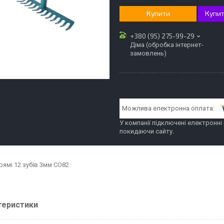
Купити
Купит
+380 (95) 275-99-29
Діма (обробка інтернет-
замовлень)
У компанії підключені електронні
покидаючи сайту.
рямі 12 зубів 3мм СО82
теристики