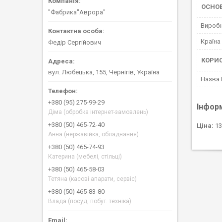
ОСНО
"Фабрика"Аврора"
Вироб
Країна
Федір Сергійович
КОРИ
вул. Любецька, 155, Чернігів, Україна
Назва
+380 (95) 275-99-29
Інфор
Діма (обробка інтернет-замовлень)
+380 (50) 465-72-40
Ціна:
13
Анна (нержавійка, обладнання)
+380 (50) 465-74-93
Катерина (мебелі, стільці)
+380 (50) 465-58-03
Тетяна (касові апарати, сервіс)
+380 (50) 465-83-80
Влада (посуд, побут. техніка)