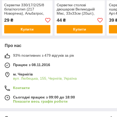
Серветки 330/17/2/25/8
Серветки столові
Серв
біла/логотип (217
двошарові Великодній
хшар
Новорічна), Альбатрос,
Мікс, 33х33см (20шт.),
Арт.
Арт.47053
Ruta, Арт.62310
29
44
39
₴
₴
Купити
Купити
Про нас
93% позитивних з 479 відгуків за рік
Працює з 08.11.2016
м. Чернігів
вул. Любецька, 155, Чернігів, Україна
Контакти
Сьогодні працює з 09:00 до 18:00
Показати весь графік роботи