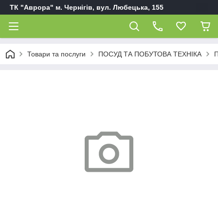
ТК "Аврора" м. Чернігів, вул. Любецька, 155
Товари та послуги
ПОСУД ТА ПОБУТОВА ТЕХНІКА
П