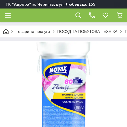
ТК "Аврора" м. Чернігів, вул. Любецька, 155
Товари та послуги
ПОСУД ТА ПОБУТОВА ТЕХНІКА
П