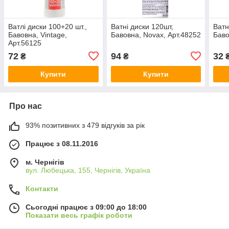
Ватлі диски 100+20 шт.,
Ватні диски 120шт,
Ватн
Бавовна, Vintage,
Бавовна, Novax, Арт.48252
Баво
Арт.56125
72
94
32
₴
₴
Купити
Купити
Про нас
93% позитивних з 479 відгуків за рік
Працює з 08.11.2016
м. Чернігів
вул. Любецька, 155, Чернігів, Україна
Контакти
Сьогодні працює з 09:00 до 18:00
Показати весь графік роботи