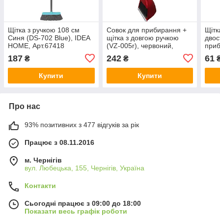
Щітка з ручкою 108 см
Совок для прибирання +
Щітк
Синя (DS-702 Blue), IDEA
щітка з довгою ручкою
двос
HOME, Арт.67418
(VZ-005r), червоний,
приб
VEZZER, Арт.61228
(VZ2
187
242
61
₴
₴
Арт.
Купити
Купити
Про нас
93% позитивних з 477 відгуків за рік
Працює з 08.11.2016
м. Чернігів
вул. Любецька, 155, Чернігів, Україна
Контакти
Сьогодні працює з 09:00 до 18:00
Показати весь графік роботи