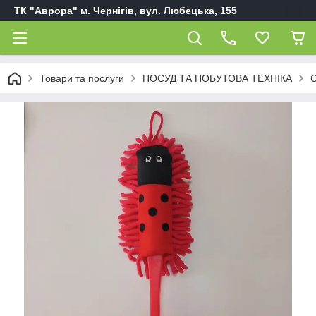
ТК "Аврора" м. Чернігів, вул. Любецька, 155
Товари та послуги
ПОСУД ТА ПОБУТОВА ТЕХНІКА
С