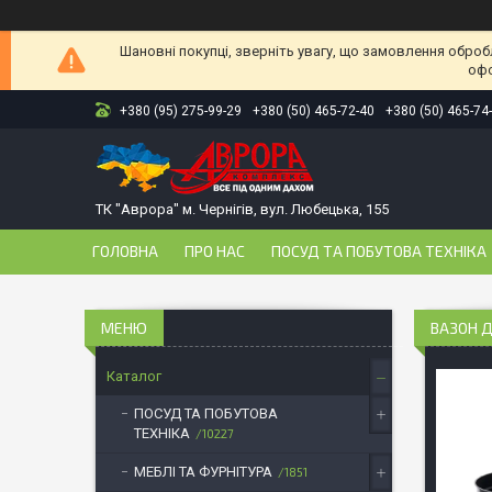
Шановні покупці, зверніть увагу, що замовлення оброб
офо
+380 (95) 275-99-29
+380 (50) 465-72-40
+380 (50) 465-74
ТК "Аврора" м. Чернігів, вул. Любецька, 155
ГОЛОВНА
ПРО НАС
ПОСУД ТА ПОБУТОВА ТЕХНІКА
ВАЗОН Д
Каталог
ПОСУД ТА ПОБУТОВА
ТЕХНІКА
10227
МЕБЛІ ТА ФУРНІТУРА
1851