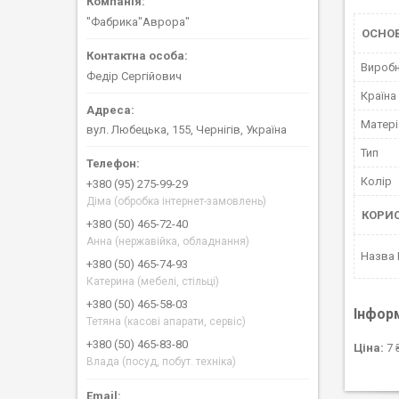
"Фабрика"Аврора"
ОСНОВ
Вироб
Федір Сергійович
Країна
Матері
вул. Любецька, 155, Чернігів, Україна
Тип
Колір
+380 (95) 275-99-29
Діма (обробка інтернет-замовлень)
КОРИ
+380 (50) 465-72-40
Анна (нержавійка, обладнання)
Назва
+380 (50) 465-74-93
Катерина (мебелі, стільці)
+380 (50) 465-58-03
Інфор
Тетяна (касові апарати, сервіс)
+380 (50) 465-83-80
Ціна:
7 
Влада (посуд, побут. техніка)