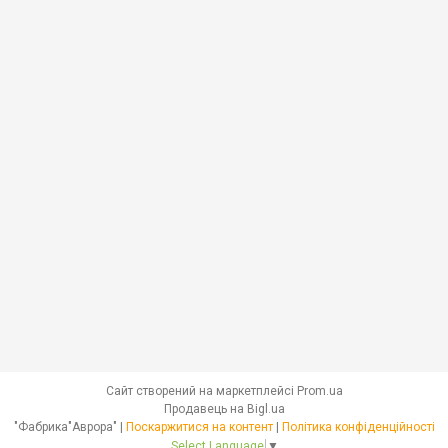
Сайт створений на маркетплейсі
Prom.ua
Продавець на Bigl.ua
"Фабрика"Аврора" |
Поскаржитися на контент
|
Політика конфіденційності
Select Language
▼