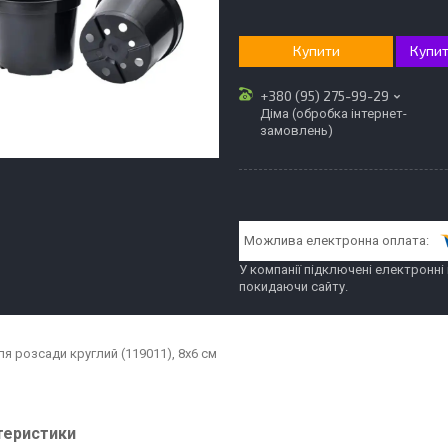
Купити
Купит
+380 (95) 275-99-29
Діма (обробка інтернет-
замовлень)
У компанії підключені електронні
покидаючи сайту.
ля розсади круглий (119011), 8х6 см
теристики