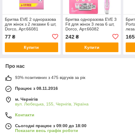
Бритва EVE 2 одноразова
Бритва одноразова EVE 3
Брит
для жінок з 2 лезами 6 шт,
Fit для жінок 3 леза 6 шт,
Port
Dorco, Арт.66081
Dorco, Арт.66082
леза
Арт.
77
242
165
₴
₴
Купити
Купити
Про нас
93% позитивних з 475 відгуків за рік
Працює з 08.11.2016
м. Чернігів
вул. Любецька, 155, Чернігів, Україна
Контакти
Сьогодні працює з 09:00 до 18:00
Показати весь графік роботи