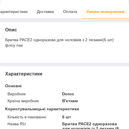
арактеристики
Доставка
Оплата
Умови повернення
Опис
Бритва PACE2 одноразова для чоловіків з 2 лезами(6 шт)
флоу пак
Характеристики
Основні
Виробник
Dorco
Країна виробник
В'єтнам
Користувальницькі характеристики
Кількість в пакованні
6 шт
Назва RU
Бритва PACE2 одноразова
для чоловіків із 2 лезами (6