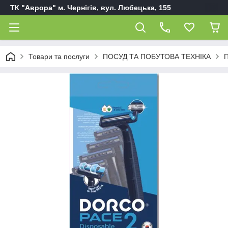
ТК "Аврора" м. Чернігів, вул. Любецька, 155
Товари та послуги
ПОСУД ТА ПОБУТОВА ТЕХНІКА
П