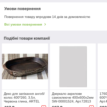
Умови повернення
Повернення товару впродовж 14 днів за домовленістю
Всі умови повернення
Подібні товари компанії
Деко для запікання ангоб/
Дзеркало акрилове
1760
колос 400*260, 3,5л,
самоклеюче 400х600х2мм
600*
Червона глина, ARTEL
SW-00001524, Арт.72813
Арт.
KERAMIST, Арт.72985