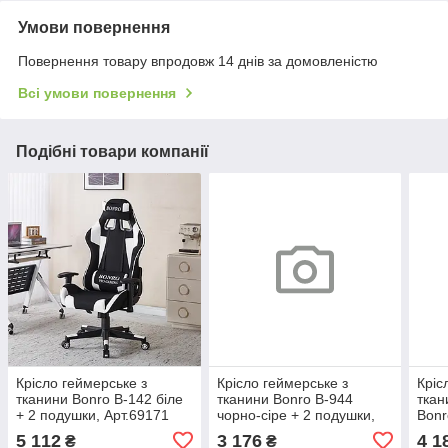
Умови повернення
Повернення товару впродовж 14 днів за домовленістю
Всі умови повернення
Подібні товари компанії
Крісло геймерське з
Крісло геймерське з
Кріс
тканини Bonro B-142 біле
тканини Bonro B-944
ткан
+ 2 подушки, Арт.69171
чорно-сіре + 2 подушки,
Bonr
Арт.66829
Арт.
5 112
3 176
4 1
₴
₴