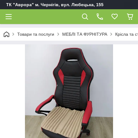
ТК "Аврора" м. Чернігів, вул. Любецька, 155
Товари та послуги
МЕБЛІ ТА ФУРНІТУРА
Крісла та с