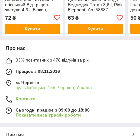
гігієнічний Від тріщин і
Ведмедик Потап 3,6 г, Pink
і ал
застуди 4,6 г, Біокон,
Elephant, Арт.58887
докт
Арт.59574
72
63
50
₴
₴
Купити
Купити
Про нас
93% позитивних з 478 відгуків за рік
Працює з 08.11.2016
м. Чернігів
вул. Любецька, 155, Чернігів, Україна
Контакти
Сьогодні працює з 09:00 до 18:00
Показати весь графік роботи
Про нас