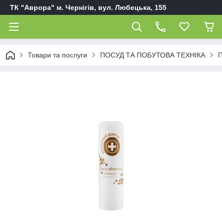
ТК "Аврора" м. Чернігів, вул. Любецька, 155
Товари та послуги
ПОСУД ТА ПОБУТОВА ТЕХНІКА
П