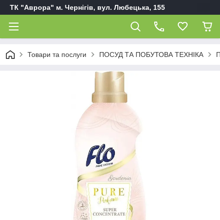
ТК "Аврора" м. Чернігів, вул. Любецька, 155
Товари та послуги
ПОСУД ТА ПОБУТОВА ТЕХНІКА
П