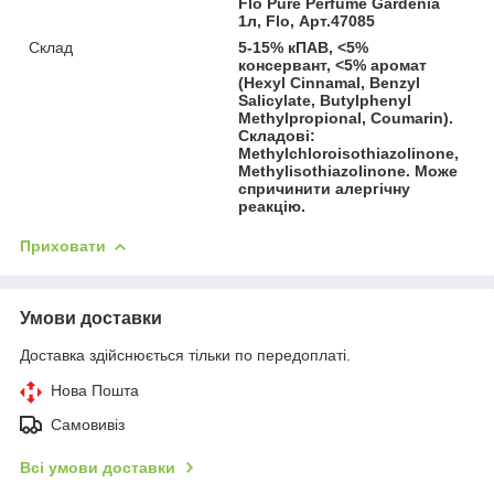
Flo Pure Perfume Gardenia
1л, Flo, Арт.47085
Склад
5-15% кПАВ, <5%
консервант, <5% аромат
(Hexyl Cinnamal, Benzyl
Salicylate, Butylphenyl
Methylpropional, Coumarin).
Складові:
Methylchloroisothiazolinone,
Methylisothiazolinone. Може
спричинити алергічну
реакцію.
Приховати
Умови доставки
Доставка здійснюється тільки по передоплаті.
Нова Пошта
Самовивіз
Всі умови доставки