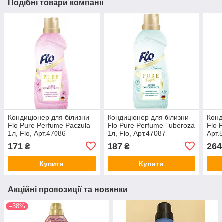
Подібні товари компанії
Кондиціонер для білизни
Кондиціонер для білизни
Конд
Flo Pure Perfume Paczula
Flo Pure Perfume Tuberoza
Flo 
1л, Flo, Арт.47086
1л, Flo, Арт.47087
Арт.
171
187
264
₴
₴
Купити
Купити
Акційні пропозиції та новинки
–38%