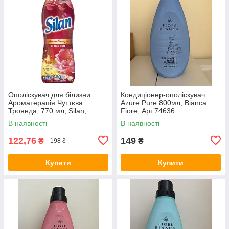
Ополіскувач для білизни
Кондиціонер-ополіскувач
Ароматерапія Чуттєва
Azure Pure 800мл, Bianca
Троянда, 770 мл, Silan,
Fiore, Арт.74636
Арт.56510
В наявності
В наявності
122,76
149
₴
₴
198 ₴
Купити
Купити