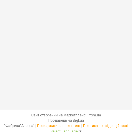
Сайт створений на маркетплейсі
Prom.ua
Продавець на Bigl.ua
"Фабрика"Аврора" |
Поскаржитися на контент
|
Політика конфіденційності
Select Language
▼