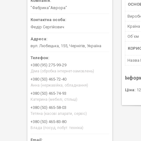
ОСНО
"Фабрика"Аврора"
Вироб
Країна
Федір Сергійович
Об`єм
вул. Любецька, 155, Чернігів, Україна
КОРИ
Назва
+380 (95) 275-99-29
Діма (обробка інтернет-замовлень)
Інфор
+380 (50) 465-72-40
Анна (нержавійка, обладнання)
Ціна:
12
+380 (50) 465-74-93
Катерина (мебелі, стільці)
+380 (50) 465-58-03
Тетяна (касові апарати, сервіс)
+380 (50) 465-83-80
Влада (посуд, побут. техніка)