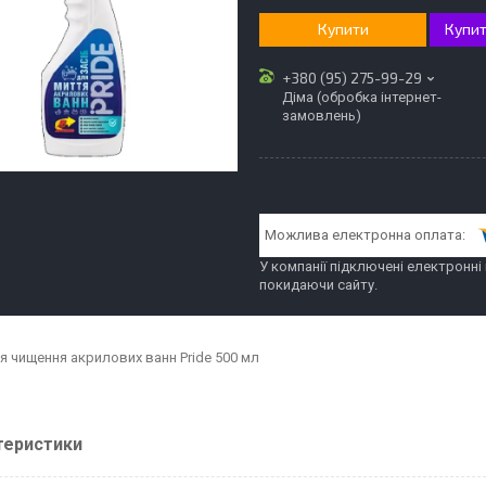
Купити
Купит
+380 (95) 275-99-29
Діма (обробка інтернет-
замовлень)
У компанії підключені електронні
покидаючи сайту.
ля чищення акрилових ванн Pride 500 мл
теристики