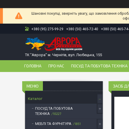
Шановні покупці, зверніть увагу, що замовлення оброб
офо
+380 (95) 275-99-29
+380 (50) 465-72-40
+380 (50) 465-74
ТК "Аврора" м. Чернігів, вул. Любецька, 155
ГОЛОВНА
ПРО НАС
ПОСУД ТА ПОБУТОВА ТЕХНІКА
ЗАСІБ Д
Каталог
ПОСУД ТА ПОБУТОВА
ТЕХНІКА
10227
МЕБЛІ ТА ФУРНІТУРА
1851