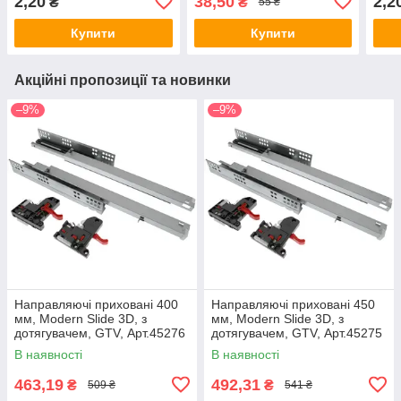
2,20
38,50
2,2
₴
₴
55 ₴
Купити
Купити
Акційні пропозиції та новинки
–9%
–9%
Направляючі приховані 400
Направляючі приховані 450
мм, Modern Slide 3D, з
мм, Modern Slide 3D, з
дотягувачем, GTV, Арт.45276
дотягувачем, GTV, Арт.45275
В наявності
В наявності
463,19
492,31
₴
₴
509 ₴
541 ₴