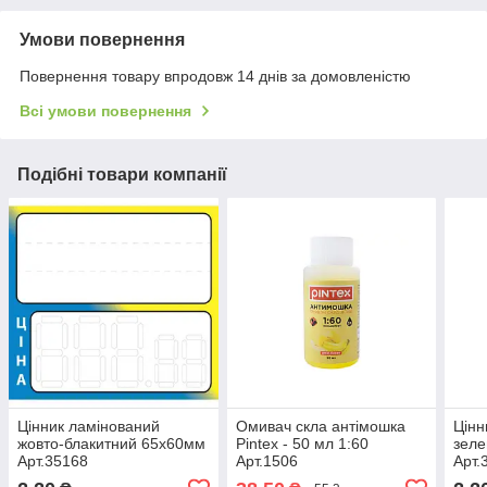
Умови повернення
Повернення товару впродовж 14 днів за домовленістю
Всі умови повернення
Подібні товари компанії
Цінник ламінований
Омивач скла антімошка
Цінн
жовто-блакитний 65х60мм
Pintex - 50 мл 1:60
зел
Арт.35168
Арт.1506
Арт.