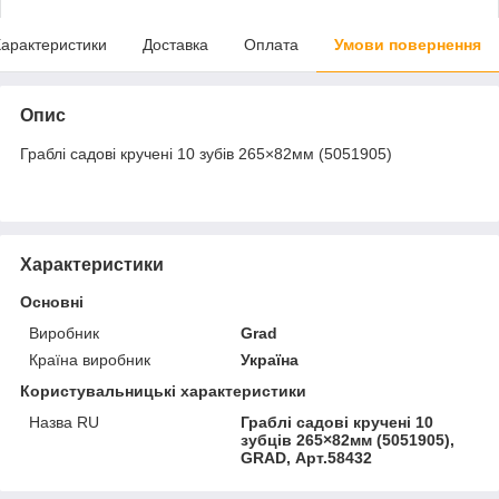
арактеристики
Доставка
Оплата
Умови повернення
Опис
Граблі садові кручені 10 зубів 265×82мм (5051905)
Характеристики
Основні
Виробник
Grad
Країна виробник
Україна
Користувальницькі характеристики
Назва RU
Граблі садові кручені 10
зубців 265×82мм (5051905),
GRAD, Арт.58432