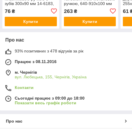
зубів 300х90 мм 14-6183,
ручкою, 640-910х100 мм
255х
MASTERTOOL, Арт.51317
14-6178, MASTERTOOL,
MAS
76
263
61
₴
₴
Арт.51328
Купити
Купити
Про нас
93% позитивних з 478 відгуків за рік
Працює з 08.11.2016
м. Чернігів
вул. Любецька, 155, Чернігів, Україна
Контакти
Сьогодні працює з 09:00 до 18:00
Показати весь графік роботи
Про нас