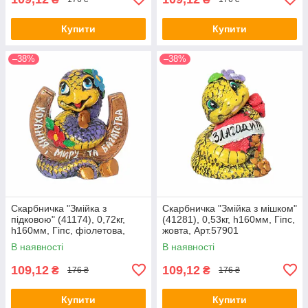
Купити
Купити
–38%
–38%
Скарбничка "Змійка з
Скарбничка "Змійка з мішком"
підковою" (41174), 0,72кг,
(41281), 0,53кг, h160мм, Гіпс,
h160мм, Гіпс, фіолетова,
жовта, Арт.57901
Арт.57916
В наявності
В наявності
109,12
109,12
₴
₴
176 ₴
176 ₴
Купити
Купити