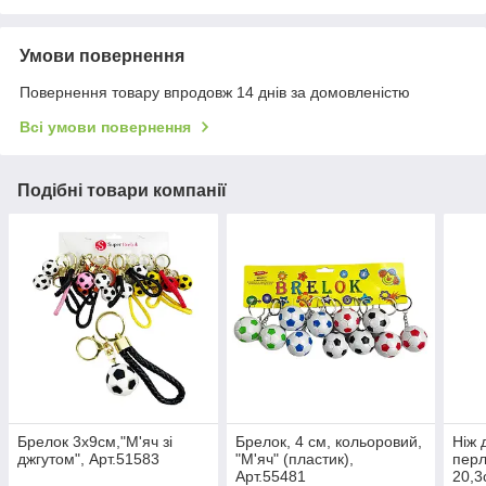
Умови повернення
Повернення товару впродовж 14 днів за домовленістю
Всі умови повернення
Подібні товари компанії
Брелок 3х9см,"М'яч зі
Брелок, 4 см, кольоровий,
Ніж 
джгутом", Арт.51583
"М'яч" (пластик),
перл
Арт.55481
20,3