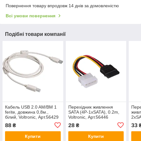
Повернення товару впродовж 14 днів за домовленістю
Всі умови повернення
Подібні товари компанії
Кабель USB 2.0 AM/BM 1
Перехідник живлення
Пере
ferite, довжина 0,8м.,
SATA (4P-1xSATA), 0.2m,
живл
білий, Voltronic, Арт.56429
Voltronic, Арт.56446
2xSA
Арт.
88
28
33
₴
₴
Купити
Купити