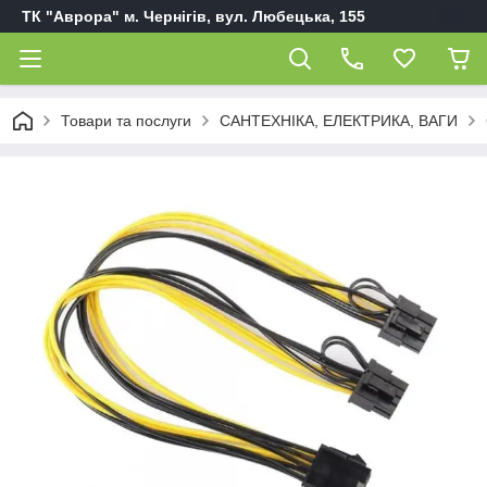
ТК "Аврора" м. Чернігів, вул. Любецька, 155
Товари та послуги
САНТЕХНІКА, ЕЛЕКТРИКА, ВАГИ