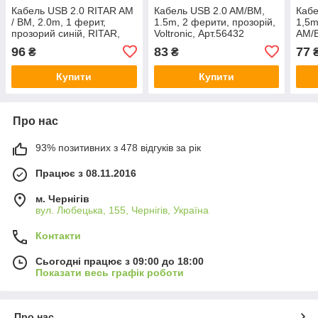
Кабель USB 2.0 RITAR AM
Кабель USB 2.0 AM/BM,
Кабе
/ BM, 2.0m, 1 ферит,
1.5m, 2 ферити, прозорій,
1,5m
прозорий синій, RITAR,
Voltronic, Арт.56432
AM/B
Арт.56439
Volt
96
83
77
₴
₴
Купити
Купити
Про нас
93% позитивних з 478 відгуків за рік
Працює з 08.11.2016
м. Чернігів
вул. Любецька, 155, Чернігів, Україна
Контакти
Сьогодні працює з 09:00 до 18:00
Показати весь графік роботи
Про нас