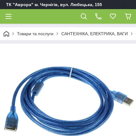
ТК "Аврора" м. Чернігів, вул. Любецька, 155
Товари та послуги
САНТЕХНІКА, ЕЛЕКТРИКА, ВАГИ