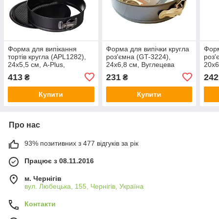
Форма для випікання
Форма для випічки кругла
Форм
тортів кругла (APL1282),
роз'ємна (GT-3224),
роз'
24х5,5 см, A-Plus,
24х6,8 см, Вуглецева
20х6
Арт.61920
сталь, Gusto, Арт.50255
стал
413
231
242
₴
₴
Купити
Купити
Про нас
93% позитивних з 477 відгуків за рік
Працює з 08.11.2016
м. Чернігів
вул. Любецька, 155, Чернігів, Україна
Контакти