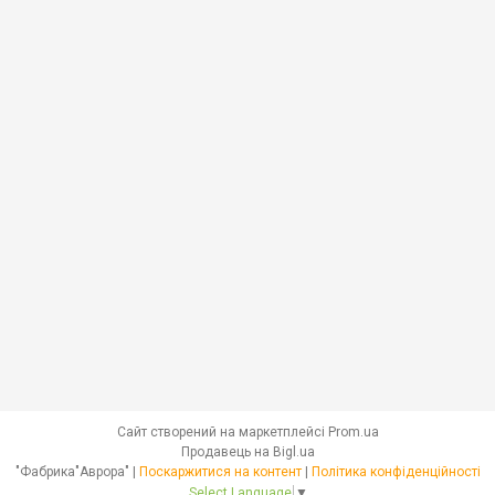
Сайт створений на маркетплейсі
Prom.ua
Продавець на Bigl.ua
"Фабрика"Аврора" |
Поскаржитися на контент
|
Політика конфіденційності
Select Language
▼