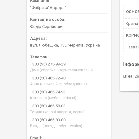
"Фабрика"Аврора"
ОСНО
Країна
Федір Сергійович
КОРИ
вул. Любецька, 155, Чернігів, Україна
Назва
Інфор
+380 (95) 275-99-29
Діма (обробка інтернет-замовлень)
Ціна:
28
+380 (50) 465-72-40
Анна (нержавійка, обладнання)
+380 (50) 465-74-93
Катерина (мебелі, стільці)
+380 (50) 465-58-03
Тетяна (касові апарати, сервіс)
+380 (50) 465-83-80
Влада (посуд, побут. техніка)