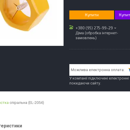
Купити
Купит
+380 (95) 275-99-29
Діма (обробка інтернет-
замовлень)
У компанії підключені електронні
покидаючи сайту.
истка
спіральна (EL-2054)
теристики