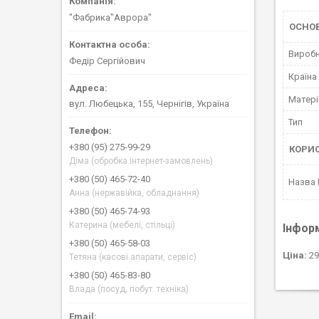
"Фабрика"Аврора"
ОСНОВ
Вироб
Федір Сергійович
Країна
Матері
вул. Любецька, 155, Чернігів, Україна
Тип
+380 (95) 275-99-29
КОРИ
Діма (обробка інтернет-замовлень)
+380 (50) 465-72-40
Назва
Анна (нержавійка, обладнання)
+380 (50) 465-74-93
Катерина (мебелі, стільці)
Інфор
+380 (50) 465-58-03
Ціна:
29
Тетяна (касові апарати, сервіс)
+380 (50) 465-83-80
Влада (посуд, побут. техніка)