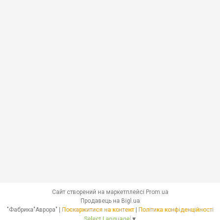
Сайт створений на маркетплейсі
Prom.ua
Продавець на Bigl.ua
"Фабрика"Аврора" |
Поскаржитися на контент
|
Політика конфіденційності
Select Language
▼