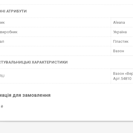
НІ АТРИБУТИ
ник
Aleana
 виробник
Україна
ал
Пластик
Вазон
СТУВАЛЬНИЦЬКІ ХАРАКТЕРИСТИКИ
Вазон «Вер
 RU
Арт.54810
мація для замовлення
 ₴