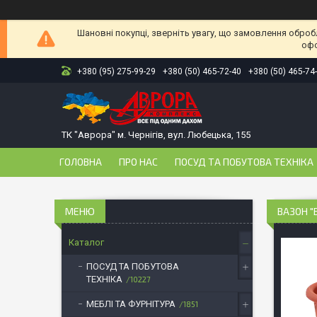
Шановні покупці, зверніть увагу, що замовлення оброб
офо
+380 (95) 275-99-29
+380 (50) 465-72-40
+380 (50) 465-74
ТК "Аврора" м. Чернігів, вул. Любецька, 155
ГОЛОВНА
ПРО НАС
ПОСУД ТА ПОБУТОВА ТЕХНІКА
ВАЗОН "В
Каталог
ПОСУД ТА ПОБУТОВА
ТЕХНІКА
10227
МЕБЛІ ТА ФУРНІТУРА
1851