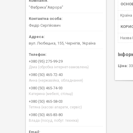
ОСНО
"Фабрика"Аврора"
Країна
Федір Сергійович
КОРИ
Назва
вул. Любецька, 155, Чернігів, Україна
Інфор
+380 (95) 275-99-29
Ціна:
33
Діма (обробка інтернет-замовлень)
+380 (50) 465-72-40
Анна (нержавійка, обладнання)
+380 (50) 465-74-93
Катерина (мебелі, стільці)
+380 (50) 465-58-03
Тетяна (касові апарати, сервіс)
+380 (50) 465-83-80
Влада (посуд, побут. техніка)