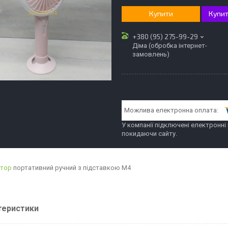
Купити
Купит
+380 (95) 275-99-29
Діма (обробка інтернет-
замовлень)
У компанії підключені електронні
покидаючи сайту.
ятор
портативний ручний з підставкою M4
теристики