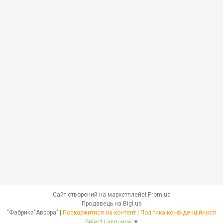
Сайт створений на маркетплейсі
Prom.ua
Продавець на Bigl.ua
"Фабрика"Аврора" |
Поскаржитися на контент
|
Політика конфіденційності
Select Language
▼