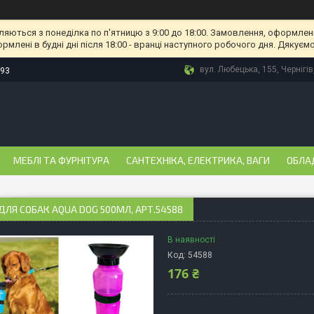
ляються з понеділка по п'ятницю з 9:00 до 18:00. Замовлення, оформлені
рмлені в будні дні після 18:00 - вранці наступного робочого дня. Дякуємо
вул. Любецька, 155, Чернігів
-93
МЕБЛІ ТА ФУРНІТУРА
САНТЕХНІКА, ЕЛЕКТРИКА, ВАГИ
ОБЛА
ДЛЯ СОБАК AQUA DOG 500МЛ, АРТ.54588
В наявності
Код:
54588
176 ₴