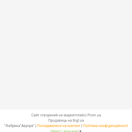
Сайт створений на маркетплейсі
Prom.ua
Продавець на Bigl.ua
"Фабрика"Аврора" |
Поскаржитися на контент
|
Політика конфіденційності
Select Language
▼