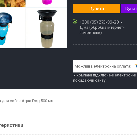
Купити
Купит
+380 (95) 275-99-29
Діма (обробка інтернет-
замовлень)
У компанії підключені електронні
покидаючи сайту.
 для собак Aqua Dog 500 мл
теристики