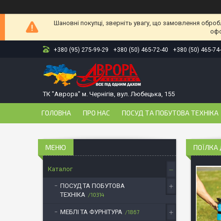
Шановні покупці, зверніть увагу, що замовлення оброб
офо
+380 (95) 275-99-29
+380 (50) 465-72-40
+380 (50) 465-74
ТК "Аврора" м. Чернігів, вул. Любецька, 155
ГОЛОВНА
ПРО НАС
ПОСУД ТА ПОБУТОВА ТЕХНІКА
ПОЇЛКА 
Каталог
ПОСУД ТА ПОБУТОВА
ТЕХНІКА
10314
МЕБЛІ ТА ФУРНІТУРА
1867