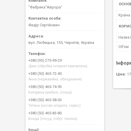
ОСНО
"Фабрика"Аврора"
Країна
Федір Сергійович
КОРИ
Назва
вул. Любецька, 155, Чернігів, Україна
Об'єм
+380 (95) 275-99-29
Інфор
Діма (обробка інтернет-замовлень)
+380 (50) 465-72-40
Ціна:
17
Анна (нержавійка, обладнання)
+380 (50) 465-74-93
Катерина (мебелі, стільці)
+380 (50) 465-58-03
Тетяна (касові апарати, сервіс)
+380 (50) 465-83-80
Влада (посуд, побут. техніка)