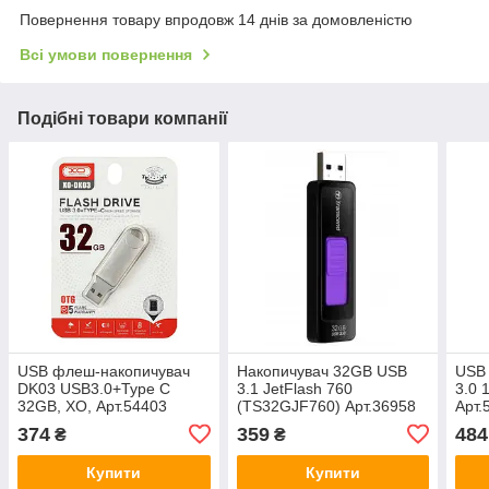
Повернення товару впродовж 14 днів за домовленістю
Всі умови повернення
Подібні товари компанії
USB флеш-накопичувач
Накопичувач 32GB USB
USB
DK03 USB3.0+Type C
3.1 JetFlash 760
3.0 
32GB, ХО, Арт.54403
(TS32GJF760) Арт.36958
Арт.
Transcend
374
359
484
₴
₴
Купити
Купити