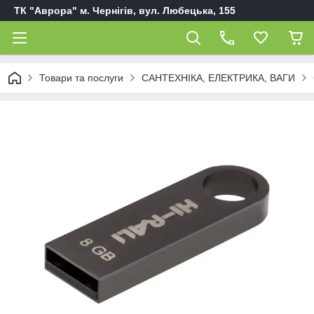
ТК "Аврора" м. Чернігів, вул. Любецька, 155
Товари та послуги
САНТЕХНІКА, ЕЛЕКТРИКА, ВАГИ