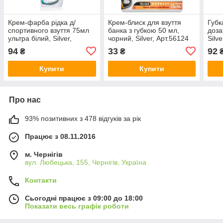
Крем-фарба рідка д/
Крем-блиск для взуття
Губк
спортивного взуття 75мл
банка з губкою 50 мл,
доза
ультра білий, Silver,
чорний, Silver, Арт.56124
Silv
Арт.49349
94
33
92
₴
₴
Купити
Купити
Про нас
93% позитивних з 478 відгуків за рік
Працює з 08.11.2016
м. Чернігів
вул. Любецька, 155, Чернігів, Україна
Контакти
Сьогодні працює з 09:00 до 18:00
Показати весь графік роботи