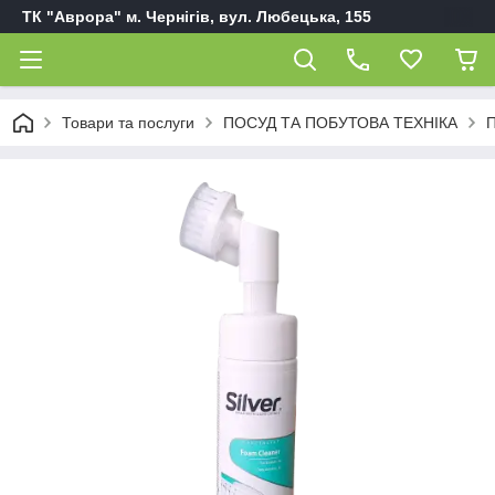
ТК "Аврора" м. Чернігів, вул. Любецька, 155
Товари та послуги
ПОСУД ТА ПОБУТОВА ТЕХНІКА
П