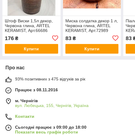
Штоф Виски 1,5л декор,
Миска солдатка декор 1 л,
Піал
Червона глина, ARTEL
Червона глина, ARTEL
Черв
KERAMIST, Арт.66686
KERAMIST, Арт.72989
KERA
176
83
83
₴
₴
Купити
Купити
Про нас
93% позитивних з 475 відгуків за рік
Працює з 08.11.2016
м. Чернігів
вул. Любецька, 155, Чернігів, Україна
Контакти
Сьогодні працює з 09:00 до 18:00
Показати весь графік роботи