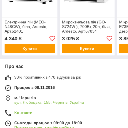
Електрична піч (MEO-
Мікрохвильова піч (GO-
Мікр
N48CW), біла, Ardesto,
S724W ), 700Вт, 20л, біла,
E735
Арт.52401
Ardesto, Арт.67834
дзе
двер
4 340
3 025
3 8
₴
₴
Arde
Купити
Купити
Про нас
93% позитивних з 478 відгуків за рік
Працює з 08.11.2016
м. Чернігів
вул. Любецька, 155, Чернігів, Україна
Контакти
Сьогодні працює з 09:00 до 18:00
Показати весь графік роботи