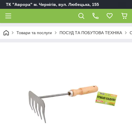
ТК "Аврора" м. Чернігів, вул. Любецька, 155
Товари та послуги
ПОСУД ТА ПОБУТОВА ТЕХНІКА
С