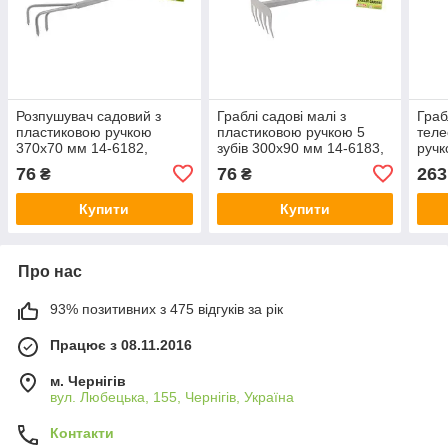
Розпушувач садовий з
Граблі садові малі з
Граб
пластиковою ручкою
пластиковою ручкою 5
теле
370х70 мм 14-6182,
зубів 300х90 мм 14-6183,
ручк
MASTERTOOL, Арт.51316
MASTERTOOL, Арт.51317
14-
76
76
263
₴
₴
Арт.
Купити
Купити
Про нас
93% позитивних з 475 відгуків за рік
Працює з 08.11.2016
м. Чернігів
вул. Любецька, 155, Чернігів, Україна
Контакти