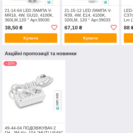
21-14-64 LED ЛАМПА V-
21-15-12 LED ЛАМПА V-
LED-
MR16, 4W, GU10, 4100K,
R39, 4W, E14, 4100K,
C37t
360LM,120 ° Арт.39030
320LM, 120 ° Арт.39033
Lm (
Velmax
Velmax
Арт.
38,50
67,10
88
₴
₴
Купити
Купити
Акційні пропозиції та новинки
–16%
49-44-04 ПОДОВЖУВАЧ 2
ГН., 3М,б/з, 10А "MUTLUSAN"