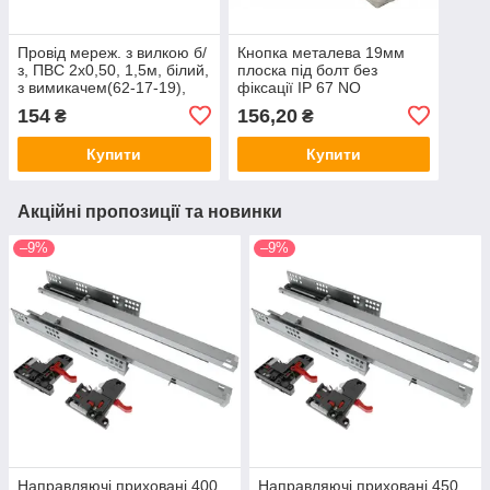
Провід мереж. з вилкою б/
Кнопка металева 19мм
з, ПВС 2х0,50, 1,5м, білий,
плоска під болт без
з вимикачем(62-17-19),
фіксації IP 67 NO
Арт.62677
Арт.33922
154
156,20
₴
₴
Купити
Купити
Акційні пропозиції та новинки
–9%
–9%
Направляючі приховані 400
Направляючі приховані 450