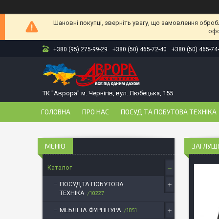
Шановні покупці, зверніть увагу, що замовлення оброб
офо
+380 (95) 275-99-29
+380 (50) 465-72-40
+380 (50) 465-74
ТК "Аврора" м. Чернігів, вул. Любецька, 155
ГОЛОВНА
ПРО НАС
ПОСУД ТА ПОБУТОВА ТЕХНІКА
ЗАГЛУШК
Каталог
ПОСУД ТА ПОБУТОВА
ТЕХНІКА
10227
МЕБЛІ ТА ФУРНІТУРА
1851