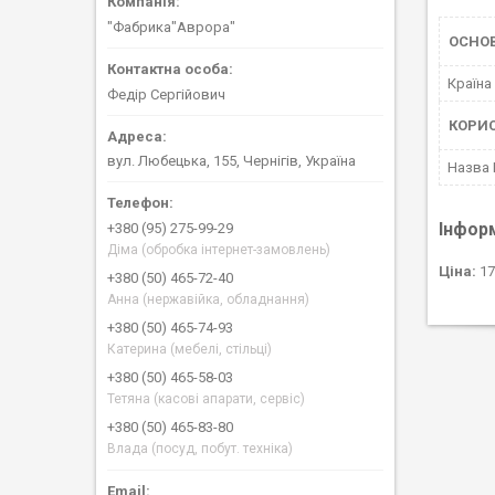
"Фабрика"Аврора"
ОСНОВ
Країна
Федір Сергійович
КОРИ
вул. Любецька, 155, Чернігів, Україна
Назва
Інфор
+380 (95) 275-99-29
Діма (обробка інтернет-замовлень)
Ціна:
17
+380 (50) 465-72-40
Анна (нержавійка, обладнання)
+380 (50) 465-74-93
Катерина (мебелі, стільці)
+380 (50) 465-58-03
Тетяна (касові апарати, сервіс)
+380 (50) 465-83-80
Влада (посуд, побут. техніка)