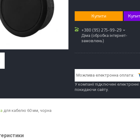
Купити
Купит
+380 (95) 275-99-29
Діма (обробка інтернет-
замовлень)
У компанії підключені електронні
покидаючи сайту.
ка
для кабелю 60 мм, чорна
теристики