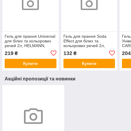
Гель для прання Universal
Гель для прання Soda
Гель
для білих та кольорових
Effect для білих та
Унів
речей 2л, HELMANN,
кольорових речей 2л,
CARM
Арт.71259
HELMANN, Арт.71260
219
132
204
₴
₴
Купити
Купити
Акційні пропозиції та новинки