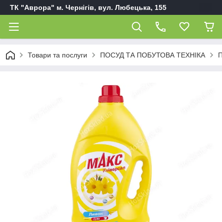
ТК "Аврора" м. Чернігів, вул. Любецька, 155
Товари та послуги
ПОСУД ТА ПОБУТОВА ТЕХНІКА
П