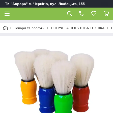
ТК "Аврора" м. Чернігів, вул. Любецька, 155
Товари та послуги
ПОСУД ТА ПОБУТОВА ТЕХНІКА
П