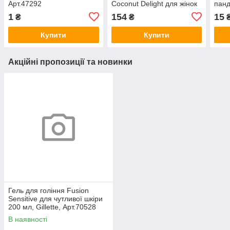
Арт.47292
Coconut Delight для жінок
панд
3+1 шт, Wilkinson,
1
154
15
₴
₴
Арт.46193
Купити
Купити
Акційні пропозиції та новинки
Гель для гоління Fusion
Sensitive для чутливої шкіри
200 мл, Gillette, Арт.70528
В наявності