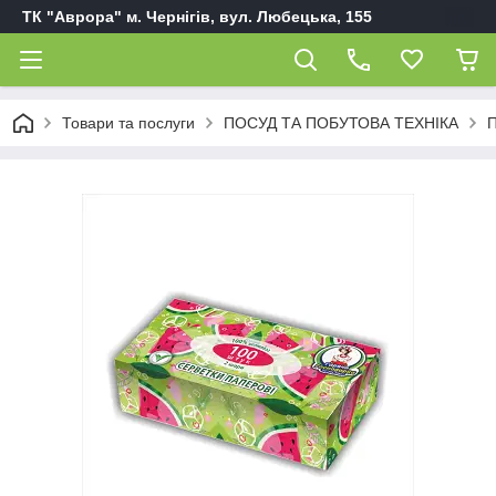
ТК "Аврора" м. Чернігів, вул. Любецька, 155
Товари та послуги
ПОСУД ТА ПОБУТОВА ТЕХНІКА
П