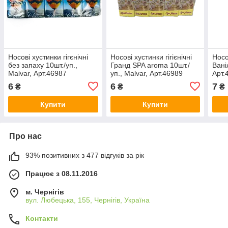
Носові хустинки гігєнічні
Носові хустинки гігієнічні
Носо
без запаху 10шт./уп.,
Гранд SPA aroma 10шт./
Вані
Malvar, Арт.46987
уп., Malvar, Арт.46989
Арт.
6
6
7
₴
₴
₴
Купити
Купити
Про нас
93% позитивних з 477 відгуків за рік
Працює з 08.11.2016
м. Чернігів
вул. Любецька, 155, Чернігів, Україна
Контакти