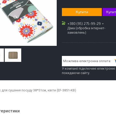
Купити
Купит
+380 (95) 275-99-29
Діма (обробка інтернет-
замовлень)
У компанії підключені електронні
покидаючи сайту.
 для сушіння посуду 38*51см, квіти (EF-3851-KB)
теристики