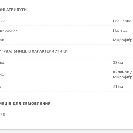
НІ АТРИБУТИ
ник
Eco Fabric
 виробник
Польща
ал
Мікрофібр
СТУВАЛЬНИЦЬКІ ХАРАКТЕРИСТИКИ
на:
38 см
Килимок дл
 RU
Мікрофібра
а
51 см
мація для замовлення
7 ₴