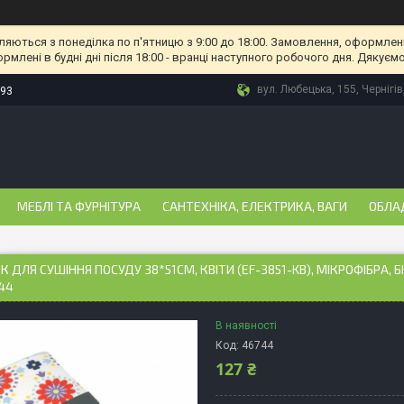
ляються з понеділка по п'ятницю з 9:00 до 18:00. Замовлення, оформлені
рмлені в будні дні після 18:00 - вранці наступного робочого дня. Дякуємо
вул. Любецька, 155, Чернігів
-93
МЕБЛІ ТА ФУРНІТУРА
САНТЕХНІКА, ЕЛЕКТРИКА, ВАГИ
ОБЛА
 ДЛЯ СУШІННЯ ПОСУДУ 38*51СМ, КВІТИ (EF-3851-KB), МІКРОФІБРА, БІ
44
В наявності
Код:
46744
127 ₴