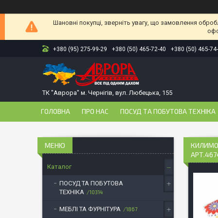
Шановні покупці, зверніть увагу, що замовлення оброб
офо
+380 (95) 275-99-29
+380 (50) 465-72-40
+380 (50) 465-74
ТК "Аврора" м. Чернігів, вул. Любецька, 155
ГОЛОВНА
ПРО НАС
ПОСУД ТА ПОБУТОВА ТЕХНІКА
КИЛИМОК
АРТ.467
Каталог
ПОСУД ТА ПОБУТОВА
ТЕХНІКА
10314
МЕБЛІ ТА ФУРНІТУРА
1867