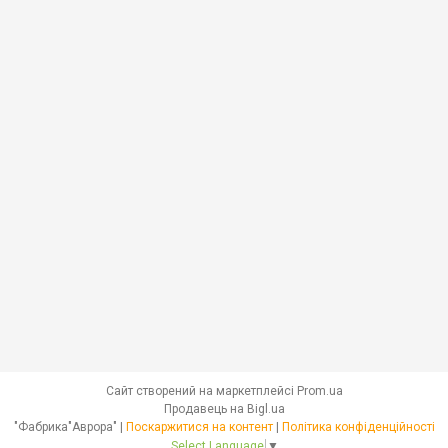
Сайт створений на маркетплейсі
Prom.ua
Продавець на Bigl.ua
"Фабрика"Аврора" |
Поскаржитися на контент
|
Політика конфіденційності
Select Language
▼