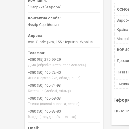
"Фабрика"Аврора"
ОСНОВ
Вироб
Федір Сергійович
Країна
Матері
вул. Любецька, 155, Чернігів, Україна
КОРИ
+380 (95) 275-99-29
Довжи
Діма (обробка інтернет-замовлень)
Назва
+380 (50) 465-72-40
Анна (нержавійка, обладнання)
Ширин
+380 (50) 465-74-93
Катерина (мебелі, стільці)
+380 (50) 465-58-03
Інфор
Тетяна (касові апарати, сервіс)
Ціна:
12
+380 (50) 465-83-80
Влада (посуд, побут. техніка)