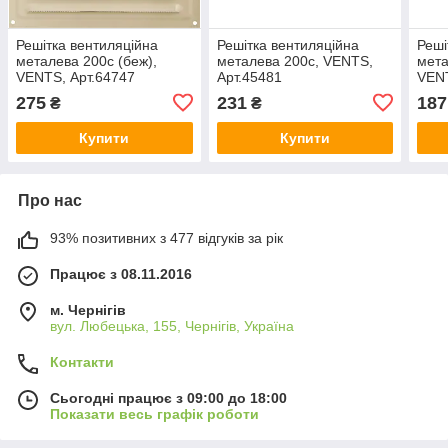
Решітка вентиляційна
Решітка вентиляційна
Реші
металева 200с (беж),
металева 200с, VENTS,
мета
VENTS, Арт.64747
Арт.45481
VENT
275
231
187
₴
₴
Купити
Купити
Про нас
93% позитивних з 477 відгуків за рік
Працює з 08.11.2016
м. Чернігів
вул. Любецька, 155, Чернігів, Україна
Контакти
Сьогодні працює з 09:00 до 18:00
Показати весь графік роботи