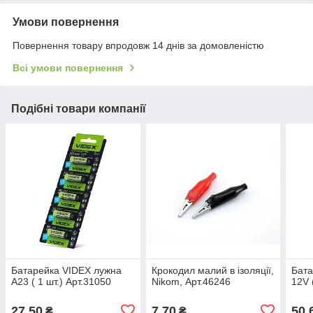
Умови повернення
Повернення товару впродовж 14 днів за домовленістю
Всі умови повернення
Подібні товари компанії
Батарейка VIDEX лужна
Крокодил малий в ізоляції,
Бата
А23 ( 1 шт.) Арт.31050
Nikom, Арт.46246
12V 
27,50
7,70
50,
₴
₴