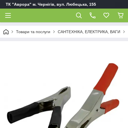
ТК "Аврора" м. Чернігів, вул. Любецька, 155
Товари та послуги
САНТЕХНІКА, ЕЛЕКТРИКА, ВАГИ