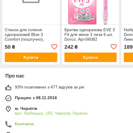
Станок для гоління
Бритва одноразова EVE 3
Набі
одноразовий Blue 3
Fit для жінок 3 леза 6 шт,
Dome
Comfort (поштучно),
Dorco, Арт.66082
Лимо
Gillette, Арт.73211
Dome
50
242
189
₴
₴
Купити
Купити
Про нас
93% позитивних з 477 відгуків за рік
Працює з 08.11.2016
м. Чернігів
вул. Любецька, 155, Чернігів, Україна
Контакти