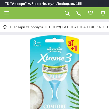
ТК "Аврора" м. Чернігів, вул. Любецька, 155
Товари та послуги
ПОСУД ТА ПОБУТОВА ТЕХНІКА
П