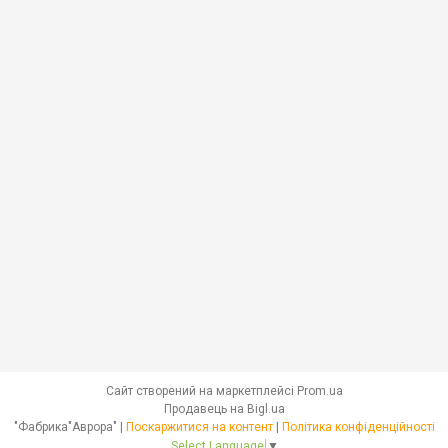
Сайт створений на маркетплейсі
Prom.ua
Продавець на Bigl.ua
"Фабрика"Аврора" |
Поскаржитися на контент
|
Політика конфіденційності
Select Language
▼