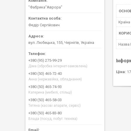
"Фабрика"Аврора"
ОСНО
Країна
Федір Сергійович
КОРИ
вул. Любецька, 155, Чернігів, Україна
Назва
Інфор
+380 (95) 275-99-29
Діма (обробка інтернет-замовлень)
Ціна:
17
+380 (50) 465-72-40
Анна (нержавійка, обладнання)
+380 (50) 465-74-93
Катерина (мебелі, стільці)
+380 (50) 465-58-03
Тетяна (касові апарати, сервіс)
+380 (50) 465-83-80
Влада (посуд, побут. техніка)