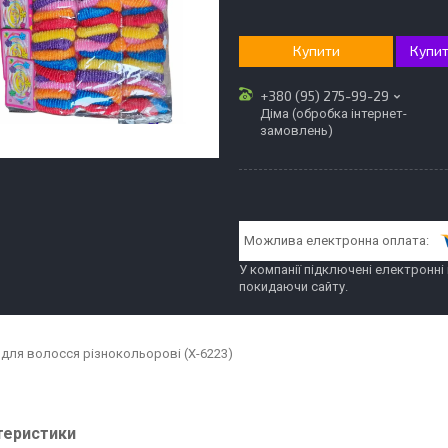
Купити
Купит
+380 (95) 275-99-29
Діма (обробка інтернет-
замовлень)
У компанії підключені електронні
покидаючи сайту.
 для волосся різнокольорові (Х-6223)
теристики