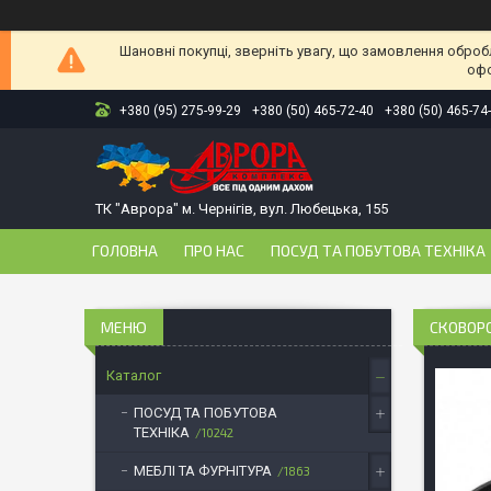
Шановні покупці, зверніть увагу, що замовлення оброб
офо
+380 (95) 275-99-29
+380 (50) 465-72-40
+380 (50) 465-74
ТК "Аврора" м. Чернігів, вул. Любецька, 155
ГОЛОВНА
ПРО НАС
ПОСУД ТА ПОБУТОВА ТЕХНІКА
СКОВОРО
Каталог
ПОСУД ТА ПОБУТОВА
ТЕХНІКА
10242
МЕБЛІ ТА ФУРНІТУРА
1863