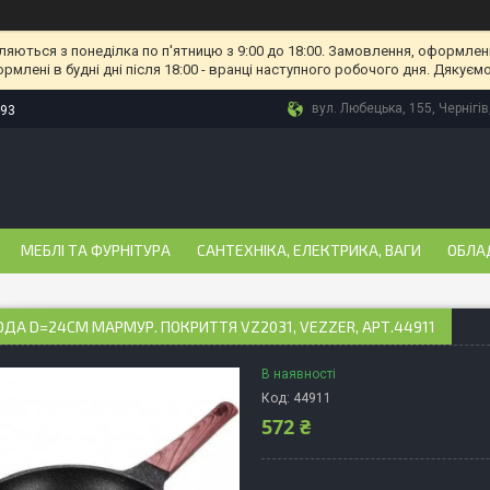
ляються з понеділка по п'ятницю з 9:00 до 18:00. Замовлення, оформлені
рмлені в будні дні після 18:00 - вранці наступного робочого дня. Дякуємо
вул. Любецька, 155, Чернігів
-93
МЕБЛІ ТА ФУРНІТУРА
САНТЕХНІКА, ЕЛЕКТРИКА, ВАГИ
ОБЛА
ДА D=24СМ МАРМУР. ПОКРИТТЯ VZ2031, VEZZER, АРТ.44911
В наявності
Код:
44911
572 ₴