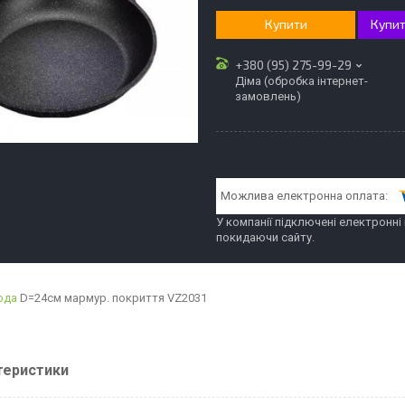
Купити
Купит
+380 (95) 275-99-29
Діма (обробка інтернет-
замовлень)
У компанії підключені електронні
покидаючи сайту.
ода
D=24см мармур. покриття VZ2031
теристики