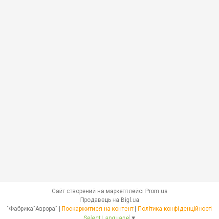
Сайт створений на маркетплейсі
Prom.ua
Продавець на Bigl.ua
"Фабрика"Аврора" |
Поскаржитися на контент
|
Політика конфіденційності
Select Language
▼