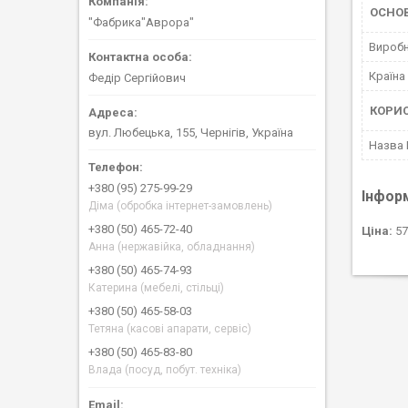
ОСНО
"Фабрика"Аврора"
Вироб
Країна
Федір Сергійович
КОРИ
вул. Любецька, 155, Чернігів, Україна
Назва
+380 (95) 275-99-29
Інфор
Діма (обробка інтернет-замовлень)
+380 (50) 465-72-40
Ціна:
57
Анна (нержавійка, обладнання)
+380 (50) 465-74-93
Катерина (мебелі, стільці)
+380 (50) 465-58-03
Тетяна (касові апарати, сервіс)
+380 (50) 465-83-80
Влада (посуд, побут. техніка)