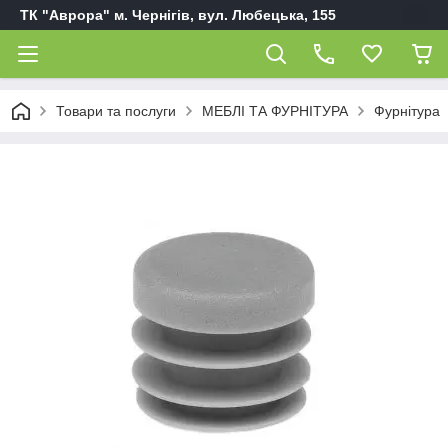
ТК "Аврора" м. Чернігів, вул. Любецька, 155
Товари та послуги
МЕБЛІ ТА ФУРНІТУРА
Фурнітура