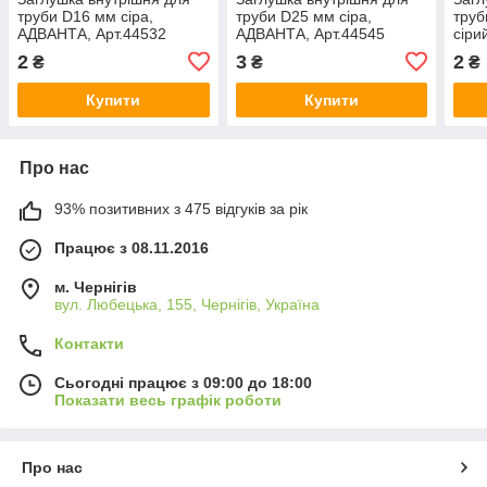
труби D16 мм сіра,
труби D25 мм сіра,
труб
АДВАНТА, Арт.44532
АДВАНТА, Арт.44545
сіри
Арт.
2
3
2
₴
₴
₴
Купити
Купити
Про нас
93% позитивних з 475 відгуків за рік
Працює з 08.11.2016
м. Чернігів
вул. Любецька, 155, Чернігів, Україна
Контакти
Сьогодні працює з 09:00 до 18:00
Показати весь графік роботи
Про нас