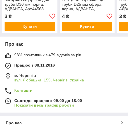
труби D30 мм чорна,
труби D25 мм сфера
труб
АДВАНТА, Арт.44568
чорна, АДВАНТА,
АДВА
Арт.44569
3
4
3
₴
₴
₴
Купити
Купити
Про нас
93% позитивних з 479 відгуків за рік
Працює з 08.11.2016
м. Чернігів
вул. Любецька, 155, Чернігів, Україна
Контакти
Сьогодні працює з 09:00 до 18:00
Показати весь графік роботи
Про нас