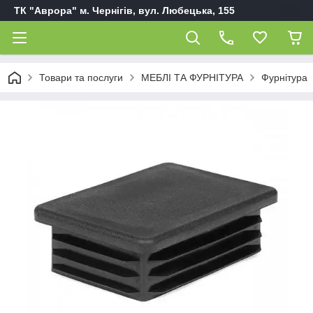
ТК "Аврора" м. Чернігів, вул. Любецька, 155
Товари та послуги
МЕБЛІ ТА ФУРНІТУРА
Фурнітура