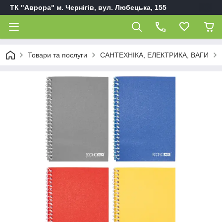
ТК "Аврора" м. Чернігів, вул. Любецька, 155
Товари та послуги
САНТЕХНІКА, ЕЛЕКТРИКА, ВАГИ