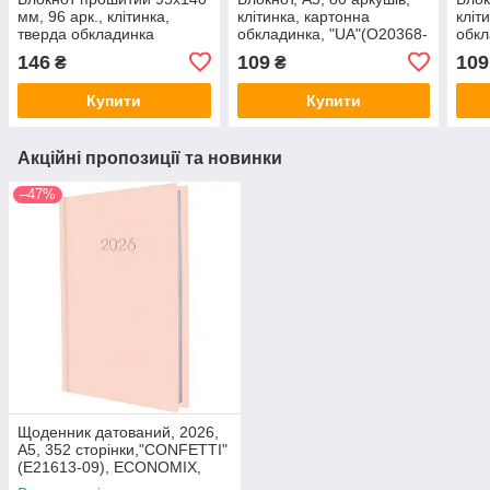
мм, 96 арк., клітинка,
клітинка, картонна
кліт
тверда обкладинка
обкладинка, "UA"(O20368-
обкл
"Partner", AXENT,
11), Optima, Арт.66854
21),
146
109
109
₴
₴
Арт.60180
Купити
Купити
Акційні пропозиції та новинки
–47%
Щоденник датований, 2026,
А5, 352 сторінки,"CONFETTI"
(E21613-09), ECONOMIX,
Арт.66867