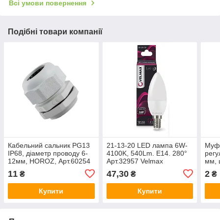
Всі умови повернення
Подібні товари компанії
Кабельний сальник PG13
21-13-20 LED лампа 6W-
Муф
IP68, діаметр проводу 6-
4100K, 540Lm. Е14. 280°
регу
12мм, HOROZ, Арт.60254
Арт.32957 Velmax
мм, 
11
47,30
2
₴
₴
₴
Купити
Купити