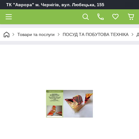
ТК "Аврора" м. Чернігів, вул. Любецька, 155
Товари та послуги
ПОСУД ТА ПОБУТОВА ТЕХНІКА
Д