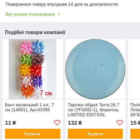
Повернення товару впродовж 14 днів за домовленістю
Всі умови повернення
Подібні товари компанії
Бант маленький 1 шт., 7
Тарілка обідня Terra 26,7
Полі
см (14881), Арт.43395
см (YF6002-1), блакитна,
Лілі
LIMITED EDITION,
40*4
Арт.46097
Арт.
11
132
15
₴
₴
Купити
Купити